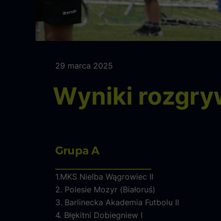
29 marca 2025
Wyniki rozgry
Grupa A
_______________
1.MKS Nielba Wągrowiec II
2. Polesie Mozyr (Białoruś)
3. Barlinecka Akademia Futbolu II
4. Błękitni Dobiegniew I