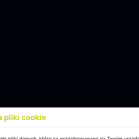
 pliki cookie
ałe pliki danych, które są przechowywane na Twoim urząd