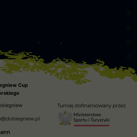
iegniew Cup
órskiego
Dobiegniew
Turniej dofinansowany przez:
ie@dobiegniew.pl
mann