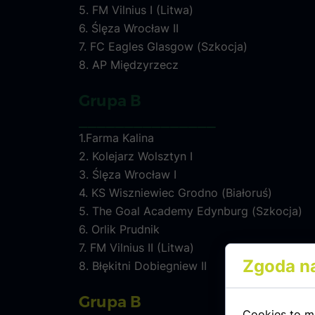
5. FM Vilnius I (Litwa)
6. Ślęza Wrocław II
7. FC Eagles Glasgow (Szkocja)
8. AP Międzyrzecz
Grupa B
_______________
1.Farma Kalina
2. Kolejarz Wolsztyn I
3. Ślęza Wrocław I
4. KS Wiszniewiec Grodno (Białoruś)
5. The Goal Academy Edynburg (Szkocja)
6. Orlik Prudnik
7. FM Vilnius II (Litwa)
Zgoda na
8. Błękitni Dobiegniew II
Grupa B
Cookies to m