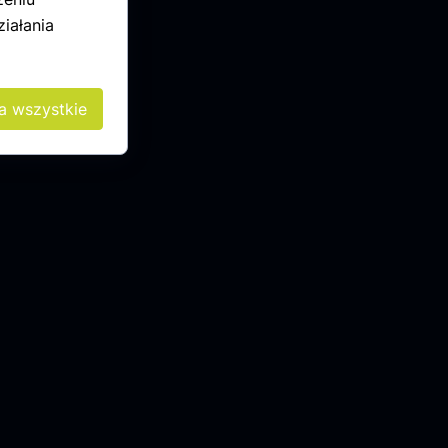
iałania
a wszystkie