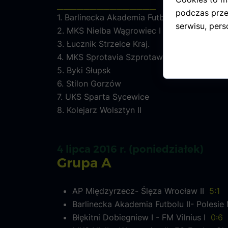
_______________
podczas prze
1. Barlinecka Akademia Futbolu I
serwisu, perso
2. MKS Nielba Wągrowiec I
3. Łucznik Strzelce Kraj.
4. MKS Sprotavia Szprotawa
5. Byki Słupsk
6. Stilon Gorzów
7. UKS Sparta Sycewice
8. Kolejarz Wolsztyn II
4 lipca 2016 r. (poniedziałek)
Grupa A
AP Międzyrzecz- Ślęza Wrocław II
5:1
Barlinecka Akademia Futbolu II- Polesi
Błękitni Dobiegniew I - FM Vilnius I
0:6