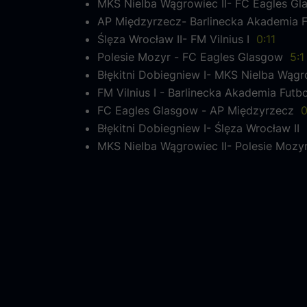
MKS Nielba Wągrowiec II- FC Eagles 
AP Międzyrzecz- Barlinecka Akademia F
Ślęza Wrocław II- FM Vilnius I
0:11
Polesie Mozyr - FC Eagles Glasgow
5:1
Błękitni Dobiegniew I- MKS Nielba Wągr
FM Vilnius I - Barlinecka Akademia Futb
FC Eagles Glasgow - AP Międzyrzecz
0
Błękitni Dobiegniew I- Ślęza Wrocław II
MKS Nielba Wągrowiec II- Polesie Moz