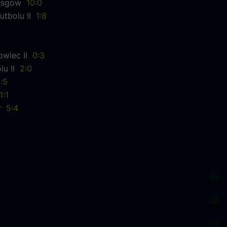
Glasgow
10:0
utbolu II
1:8
owiec II
0:3
olu II
2:0
:5
1:1
yr
5:4